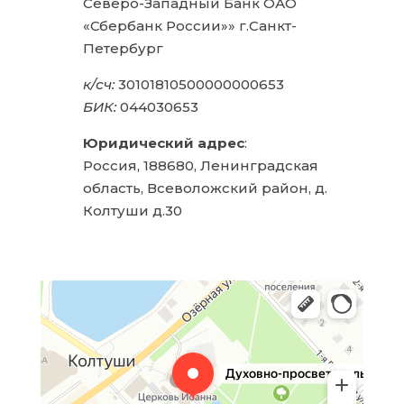
Северо-Западный Банк ОАО
«Сбербанк России»» г.Санкт-
Петербург
к/сч:
30101810500000000653
БИК:
044030653
Юридический адрес
:
Россия, 188680, Ленинградская
область, Всеволожский район, д.
Колтуши д.30
Духовно-просветительский центр во имя
Религиозное объединение в Санкт‑Петербурге и
священномученика Игнатия Богоносца
Ленинградской области