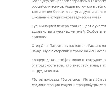
Более двухсот человек собрались в Токсов
российских воинов. Акция включала в себя
тактических браслетов и сухих душей, а так
школьный историко-краеведческий музей.
Кульминацией вечера стал концерт с участи
духовенства и местных жителей. Особое впе
славяне».
Отец Олег Патрикеев, настоятель Рахьинско
найденную в сгоревшем храме на Донбассе
Концерт доказал эффективность сотруднич
благодарность всем, кто внес свой вклад в
сотрудничества.
#бугрымолодежь #бугрыспорт #бумтв #бугр
#администрация #администрациябугры #со