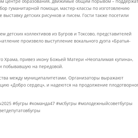
ском центре образования, движимые общим порывом – поддержа
 сбор гуманитарной помощи, мастер-классы по изготовлению
же выставку детских рисунков и писем. Гости также посетили
ем детских коллективов из Бугров и Токсово, представителей
чатление произвело выступление вокального дуэта «Братья-
го Храма, привез икону Божьей Матери «Неопалимая купина»,
 и побывавшую на передовой.
ества между муниципалитетами. Организаторы выражают
 акцию «Добро сердец», и надеются на продолжение плодотворно
ы2025 #бугры #команда47 #мсбугры #молодежныйсоветбугры
ветдепутатовбугры