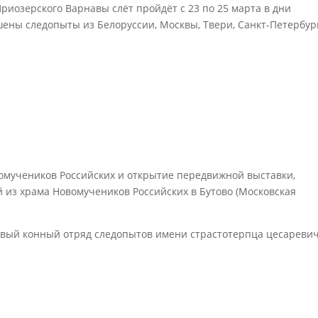
риозерского Варнавы слёт пройдёт с 23 по 25 марта в дни
ены следопыты из Белоруссии, Москвы, Твери, Санкт-Петербур
омучеников Российских и открытие передвижной выставки,
 из храма Новомучеников Российских в Бутово (Московская
рвый конный отряд следопытов имени страстотерпца цесареви