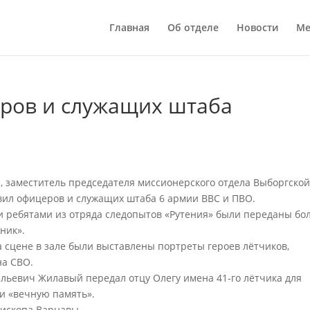
Главная
Об отделе
Новости
Ме
ров и служащих штаба
, заместитель председателя миссионерского отдела Выборгско
вил офицеров и служащих штаба 6 армии ВВС и ПВО.
и ребятами из отряда следопытов «Рутения» были переданы бо
ник».
а сцене в зале были выставлены портреты героев лëтчиков,
на СВО.
льевич Жилавый передал отцу Олегу имена 41-го лётчика для
и «вечную память».
пископа Варнавы.