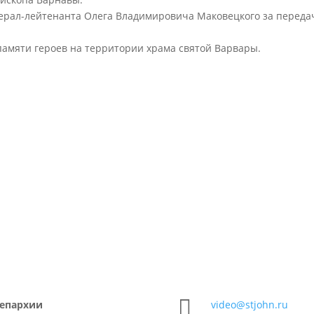
ерал-лейтенанта Олега Владимировича Маковецкого за переда
амяти героев на территории храма святой Варвары.

 епархии
video@stjohn.ru