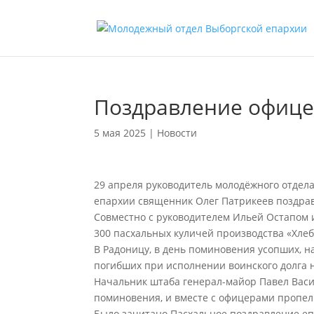
Поздравление офице
5 мая 2025
|
Новости
29 апреля руководитель молодëжного отдела
епархии священник Олег Патрикеев поздра
Совместно с руководителем Ильей Остапом 
300 пасхальных куличей производства «Хлеб
В Радоницу, в день поминовения усопших, н
погибших при исполнении воинского долга 
Начальник штаба генерал-майор Павел Васи
поминовения, и вместе с офицерами пропел
Было зачитано Пасхальное поздравление е