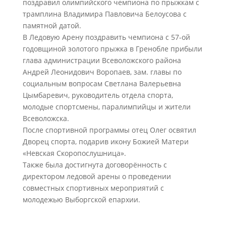
поздравил олимпийского чемпиона по прыжкам с
трамплина Владимира Павловича Белоусова с
памятной датой.
В Ледовую Арену поздравить чемпиона с 57-ой
годовщиной золотого прыжка в Гренобле прибыли
глава администрации Всеволожского района
Андрей Леонидович Воропаев, зам. главы по
социальным вопросам Светлана Валерьевна
Цымбаревич, руководитель отдела спорта,
молодые спортсмены, паралимпийцы и жители
Всеволожска.
После спортивной программы отец Олег освятил
Дворец спорта, подарив икону Божией Матери
«Невская Скоропослушница».
Также была достигнута договорëнность с
директором ледовой арены о проведении
совместных спортивных мероприятий с
молодежью Выборгской епархии.